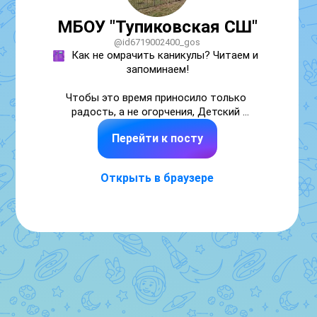
МБОУ "Тупиковская СШ"
@id6719002400_gos
Как не омрачить каникулы? Читаем и 
запоминаем!

Чтобы это время приносило только 
радость, а не огорчения, Детский 
общественный совет при Уполномоченном 
Перейти к посту
по правам ребёнка в Смоленской области 
подготовил для вас яркую памятку.📝

Открыть в браузере
Ребята собрали самые важные правила — от 
безопасности дома и на улице до защиты в 
интернете. ❗️❗️