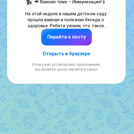
📢 Важная тема – Иммунизация!💉

На этой неделе в нашем детском саду 
прошла важная и полезная беседа о 
здоровье. Ребята узнали, что такое 
иммунизация и почему прививки помогают 
Перейти к посту
нам быть сильными и здоровыми. 🛡️✨

🎭 После познавательной беседы дети с 
Открыть в браузере
удовольствием сыграли в ролевую игру, где 
сами стали врачами и пациентами, помогая 
Если у вас установлено приложение,
друг другу «побороть» микробов и вирусов.

вы можете сразу перейти в канал
🎬 А в завершение дня ребята посмотрели 
добрый мультфильм про бегемотика, 
который боялся прививок, но понял, что в 
этом нет ничего страшного! Теперь наши 
малыши знают: прививки – это не больно, а 
очень полезно! 💙