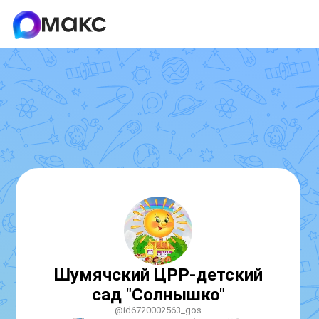
Шумячский ЦРР-детский
сад "Солнышко"
@id6720002563_gos