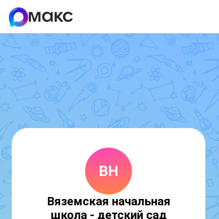
ВН
Вяземская начальная
школа - детский сад