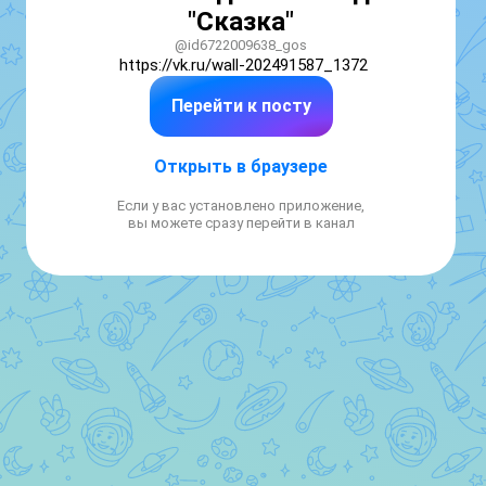
"Сказка"
@id6722009638_gos
https://vk.ru/wall-202491587_1372
Перейти к посту
Открыть в браузере
Если у вас установлено приложение,
вы можете сразу перейти в канал