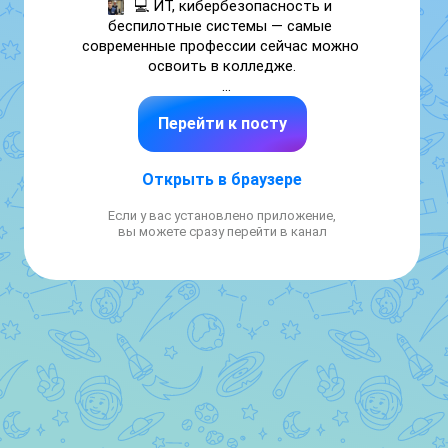
💻 ИТ, кибербезопасность и 
беспилотные системы — самые 
современные профессии сейчас можно 
освоить в колледже.

Так, например, студенты «Логоса» в 
Перейти к посту
Калужской области изучают 
высокотехнологичные специальности в 
лабораториях с 3D-сканерами и 
Открыть в браузере
квадрокоптерами. Здесь преподают:

Если у вас установлено приложение,
— информационные системы и 
вы можете сразу перейти в канал
программирование;

— сетевое и системное администрирование;

— монтаж, обслуживание и ремонт 
биотехнических и медицинских аппаратов и 
систем;

— радиотехнические информационные 
системы;

— эксплуатацию беспилотных авиационных 
систем;

— обеспечение информационной 
безопасности автоматизированных систем.
