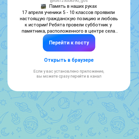
@id6725008390_gos
Память в наших руках

17 апреля ученики 5 - 10 классов проявили 
настоящую гражданскую позицию и любовь 
к истории! Ребята провели субботник у 
памятника, расположенного в центре села 
Екимовичи, чтобы сохранить его чистоту и 
Перейти к посту
достойный вид.

Это была не просто уборка, а дань 
уважения тем, кто боролся за наше мирное 
Открыть в браузере
небо, тем, чьи имена навсегда вписаны в 
историю.

Если у вас установлено приложение,
Мы гордимся нашими учениками, их 
вы можете сразу перейти в канал
ответственностью и неравнодушием.

Благодарим всех ребят за активное участие 
и заботу о нашем общем пространстве!