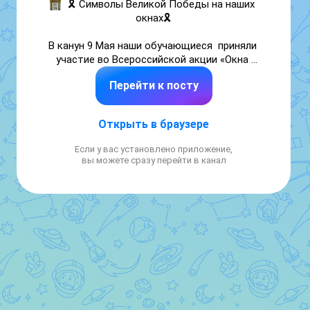
🎗️ Символы Великой Победы на наших 
окнах🎗️

В канун 9 Мая наши обучающиеся  приняли 
участие во Всероссийской акции «Окна 
Победы» и с большим воодушевлением 
Перейти к посту
украсили окна станции.

Теперь сквозь стекла смотрят 
Открыть в браузере
белоснежные журавли, нежные майские 
цветы, трепетный Вечный Огонь и строгая 
Если у вас установлено приложение,
георгиевская ленточка. Дополнили 
вы можете сразу перейти в канал
композицию и другие дорогие сердцу 
символы, в каждый из которых ребята 
вложили тепло рук и искреннюю 
благодарность.

🕊 Эти образы - не просто декор. Это наша 
тихая молитва о мире, память о героях и 
обещание беречь правду о великом подвиге.