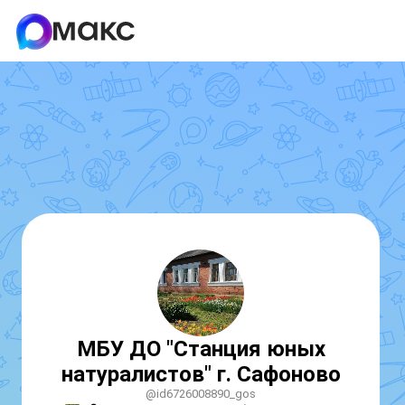
МБУ ДО "Станция юных
натуралистов" г. Сафоново
@id6726008890_gos