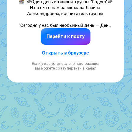
🌈Один день из жизни  группы "Радуга"🌈

И вот что нам рассказала Лариса 
Александровна, воспитатель группы:

"Сегодня у нас был необычный день — День 
Добрых дел. Мои малыши достали с полки 
Перейти к посту
нашу любимую «Книгу добра и дружбы», 
устроились на ковре и начали 
фантазировать.

Открыть в браузере
«А что мы можем сделать прямо сегодня?»

Если у вас установлено приложение,
вы можете сразу перейти в канал
Совещались мы недолго. Решили, что самый 
ценный подарок — тот, который сделан 
своими руками и со всей душой. 🎨

Наши ребята сделали открытки для бойцов 
СВО. Мы хотим, чтобы наши защитники 
знали: дома их очень ждут и верят в нашу 
Победу! Пусть детская открытка станет 
для них маленьким лучиком света в 
непростое время.
