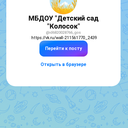
МБДОУ "Детский сад
"Колосок"
@id6820028766_gos
https://vk.ru/wall-211561770_2439
Перейти к посту
Открыть в браузере