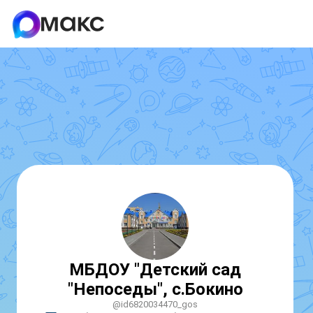
МБДОУ "Детский сад
"Непоседы", с.Бокино
@id6820034470_gos