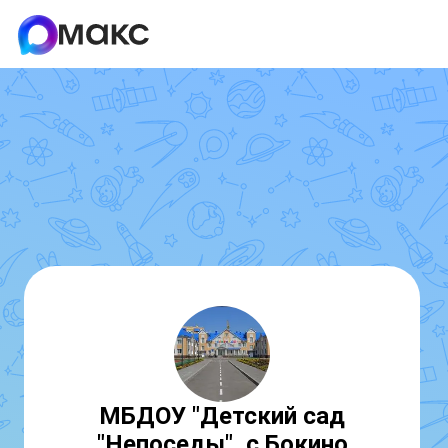
МБДОУ "Детский сад
"Непоседы", с.Бокино