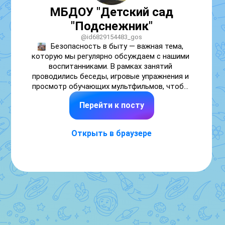
МБДОУ "Детский сад
"Подснежник"
@id6829154483_gos
Безопасность в быту — важная тема, 
которую мы регулярно обсуждаем с нашими 
воспитанниками. В рамках занятий 
проводились беседы, игровые упражнения и 
просмотр обучающих мультфильмов, чтобы 
дети лучше понимали, как вести себя дома и 
Перейти к посту
избегать опасных ситуаций. Такие 
мероприятия помогают формировать у 
ребят правильные навыки и привычки, 
Открыть в браузере
которые сохранят их здоровье и жизнь. 
Берегите себя и своих близких!