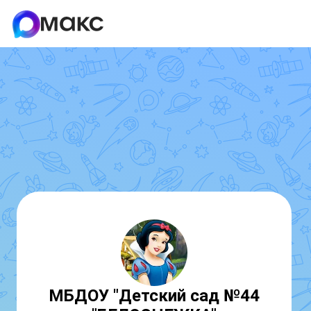
МБДОУ "Детский сад №44