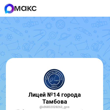
Лицей №14 города
Тамбова
@id6832028263_gos