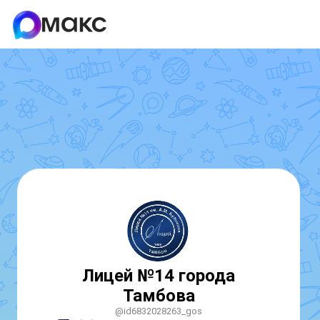
Лицей №14 города
Тамбова
@id6832028263_gos