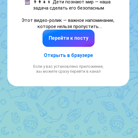
👨‍👩‍👧‍👦 Дети познают мир — наша 
задача сделать его безопасным

Этот видео-ролик — важное напоминание, 
которое нельзя пропустить.

Дети растут, тянутся ко всему новому и 
Перейти к посту
часто не замечают опасность. Пожар 
может возникнуть в считанные секунды. 🔥

Открыть в браузере
Что обязательно нужно делать:

Если у вас установлено приложение,
🚫 Не оставляйте детей без присмотра

вы можете сразу перейти в канал
👀 Контролируйте, чем они занимаются в 
свободное время

🗣️ Каждый день напоминайте об опасности 
игры с огнём

🧯 Уберите спички и зажигалки в 
недоступное место

🔌 Научите правильно пользоваться 
бытовыми электроприборами

🆘 Расскажите, как действовать в 
экстремальной ситуации
