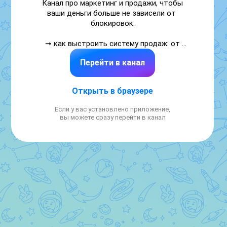
Канал про маркетинг и продажи, чтобы 
ваши деньги больше не зависели от 
блокировок.

 ➞ как выстроить систему продаж: от 
контента и позиционирования до воронок 
Перейти в канал
продаж на продукты с любым чеком.

Начни отсюда: 
Открыть в браузере
https://max.ru/id683211094113_biz/AZ19OiKoTNs
Если у вас установлено приложение,
Автор Ольга Конобеева  > 18 лет в 
вы можете сразу перейти в канал
маркетинге и продажах. 

Связь со мной: https://m-x.su/konobeeva_max