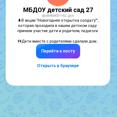
МБДОУ детский сад 27
@id6904031162_gos
🌲В акции "Новогодняя открытка солдату"", 
которая проходила в нашем детском саду 
приняли участие дети и родители, педагоги.

 👫Дети вместе с родителями сделали дома 
красивые ни поздравительные открытки . 
Перейти к посту
Выражаем огромную благодарность 
родителям, принявшим участие в акции, ведь 
наше внимание к солдатам так ценно, 
Открыть в браузере
особенно когда они так далеко от дома.

 👫В группах ребята тоже изготовили 
открытки с педагогами!

Каждый ребенок вложил в свою открытку 
частичку тепла и любви, а взрослые 
написали в открытках слова-пожелания! 

Мы уверены, что такой акт доброты и тепла 
поможет ребятам не только выразить свою 
поддержку, но и ощутить причастность к 