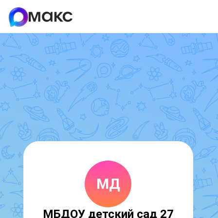
МД
МБДОУ детский сад 27