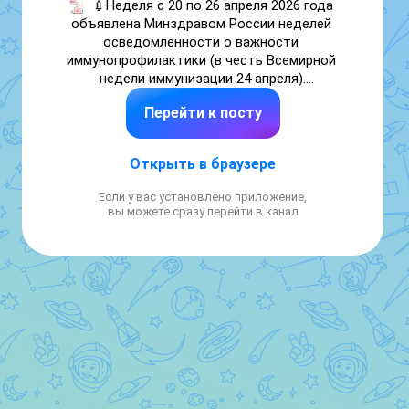
💉Неделя с 20 по 26 апреля 2026 года 
объявлена Минздравом России неделей 
осведомленности о важности 
иммунопрофилактики (в честь Всемирной 
недели иммунизации 24 апреля).

Перейти к посту
🔬В этом году вакцинация проходит под 
девизом «Для каждого поколения вакцины 
работают».

Открыть в браузере
Подробнее о вакцинации читайте в 
Если у вас установлено приложение,
карточках от Министерства 
вы можете сразу перейти в канал
здравоохранения 🔼