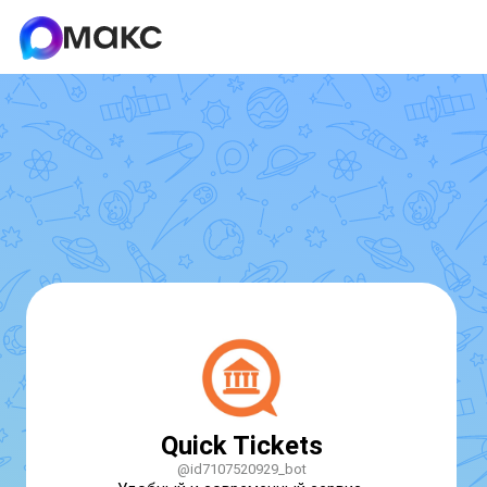
Quick Tickets
@id7107520929_bot