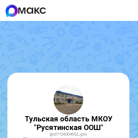
Тульская область МКОУ
"Русятинская ООШ"
@id7126004052_gos