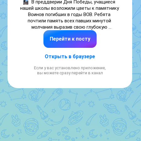
В преддверии Дня Победы, учащиеся 
нашей школы возложили цветы к памятнику 
Воинов погибших в годы ВОВ. Ребята 
почтили память всех павших минутой 
молчания выразив свою глубокую 
благодарность и уважение.

Перейти к посту
В этот день мы склоняем головы перед 
подвигом нашего народа, который ценой 
невероятных усилий отстоял свободу и мир.

Открыть в браузере
#81ГодовщинаПобеды
Если у вас установлено приложение,
вы можете сразу перейти в канал