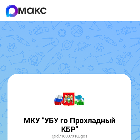
МКУ "УБУ го Прохладный
КБР"
@id716007310_gos