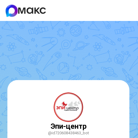
Эпи-центр
@id720608438463_bot