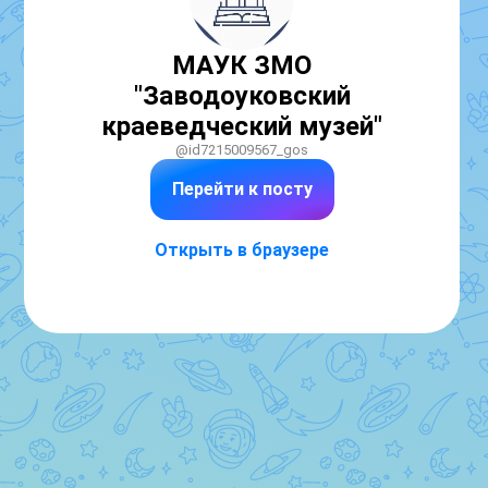
МАУК ЗМО
"Заводоуковский
краеведческий музей"
@id7215009567_gos
Перейти к посту
Открыть в браузере