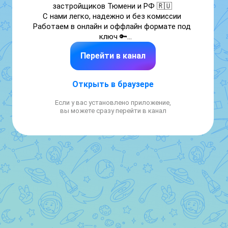
застройщиков Тюмени и РФ 🇷🇺 

С нами легко, надежно и без комиссии 

Работаем в онлайн и оффлайн формате под 
ключ 🔑

Все обзоры ЖК и самые горячие 
Перейти в канал
предложения 👇 

Здесь не только работа, но и наш 
жизненный путь .
Открыть в браузере
Если у вас установлено приложение,
вы можете сразу перейти в канал