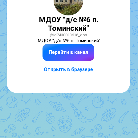
МДОУ "д/с №6 п.
Томинский"
@id7438013616_gos
МДОУ "д/с №6 п. Томинский"
Перейти в канал
Открыть в браузере