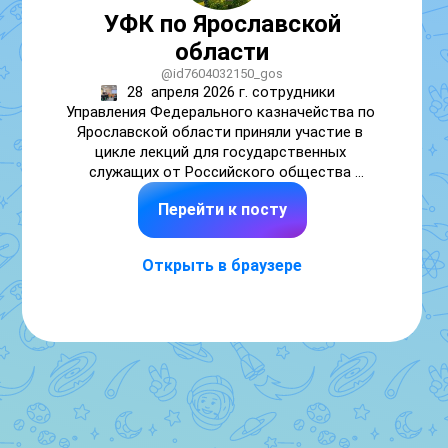
УФК по Ярославской
области
@id7604032150_gos
28  апреля 2026 г. сотрудники  
Управления Федерального казначейства по 
Ярославской области приняли участие в 
цикле лекций для государственных 
служащих от Российского общества 
«Знание».

Перейти к посту
Очную лекцию на тему «Финансовое 
мошенничество: стратегии защиты» провела 
Карашова Алина Валерьевна, доцент 
Открыть в браузере
кафедры бухгалтерского учета, анализа и 
аудита, ФГБОУ ВО Ярославский 
государственный университет им. П.Г. 
Демидова. Полученные на лекции 
теоретические знания помогут сотрудникам 
лучше ориентироваться в экономической 
ситуации и не поддаваться на уловки 
мошенников.