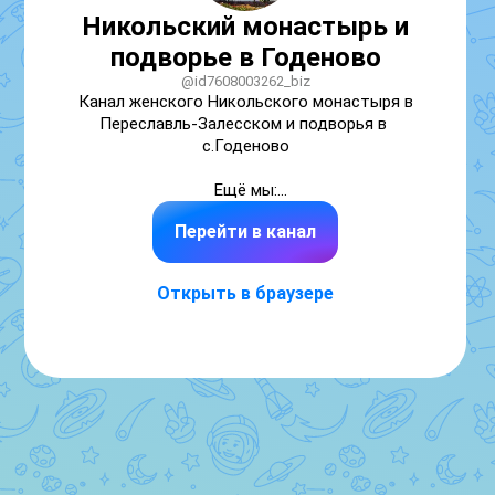
Никольский монастырь и
подворье в Годеново
@id7608003262_biz
Канал женского Никольского монастыря в 
Переславль-Залесском и подворья в 
с.Годеново

Ещё мы:

nikolskii.com

Перейти в канал
godenovo.ru

vk.com/nikolskii_pereslavl

youtube.com/@nikolsky-pereslavl
Открыть в браузере