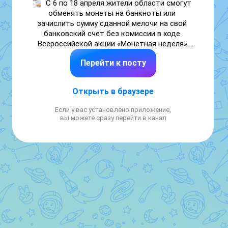
С 6 по 18 апреля жители области смогут 
обменять монеты на банкноты или 
зачислить сумму сданной мелочи на свой 
банковский счет без комиссии в ходе 
Всероссийской акции «Монетная неделя».

В регионе «неделя» пройдет в 44 
Перейти к посту
отделениях 10 банков, расположенных в 
Гаврилов-Яме, Данилове, Любиме, Мышкине, 
Переславле-Залесском, Пошехонье, 
Открыть в браузере
Ростове Великом, Рыбинске, Тутаеве, 
Угличе и Ярославле, а также в федеральных 
Если у вас установлено приложение,
и региональных торговых сетях, список и 
вы можете сразу перейти в канал
адреса которых размещены на сайте акции.

Для того, чтобы сдать монеты, нужно на 
сайте выбрать подходящее отделение 
банка, участвующее в акции, и обратиться 
туда с паспортом. К обмену принимаются 
все российские монеты, выпущенные с 1997 
года в любом количестве. Перед обменом 
мелочь необходимо рассортировать по 
номиналам. 

«Мелкая разменная монета жизненно 
необходима экономике: организации 