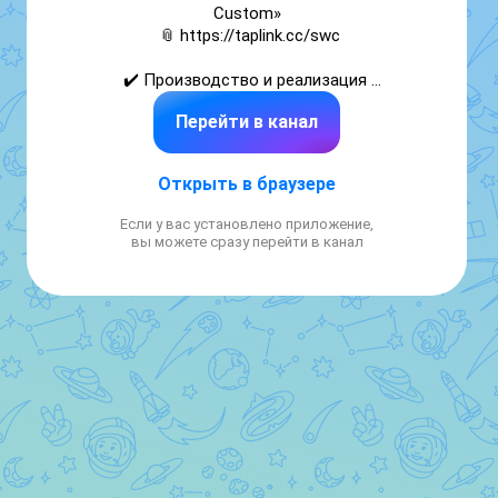
Custom»

 📎 https://taplink.cc/swc

✔️ Производство и реализация 
огнестрельного оружия

Перейти в канал
✔️ Товары для стрельбы

✔️ Услуги по ремонту и тюнингу

Открыть в браузере
📍Москва
Если у вас установлено приложение,
вы можете сразу перейти в канал