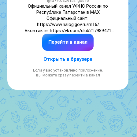
@id7707329152_gos16
Официальный канал УФНС России по 
Республике Татарстан в MAX

Официальный сайт: 
https://www.nalog.gov.ru/rn16/

Вконтакте: https://vk.com/club217989421

Одноклассники: 
Перейти в канал
https://ok.ru/group/70000001420041
Открыть в браузере
Если у вас установлено приложение,
вы можете сразу перейти в канал