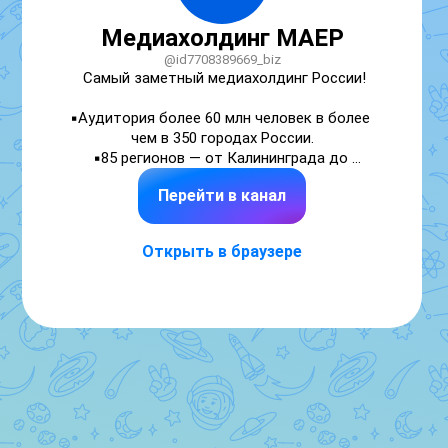
Медиахолдинг МАЕР
@id7708389669_biz
Самый заметный медиахолдинг России!

▪️Аудитория более 60 млн человек в более 
чем в 350 городах России.

▪️85 регионов — от Калининграда до 
Владивостока.

Перейти в канал
▪️26 онлайн-СМИ и 179 пабликов и каналов в 
социальных медиа.

Открыть в браузере
Сайт: https://maergroup.ru/