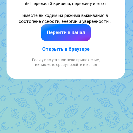
💫 Пережил 3 кризиса, переживу и этот.

Вместе выходим из режима выживания в 
состояние ясности, энергии и уверенности в 
себе: настраиваем внутреннюю систему 
Перейти в канал
Тело – Разум – Душа. 🛟

Без надрыва, эзотерики и «медитаций по 
Открыть в браузере
часу».

Если у вас установлено приложение,
🎁 Начните с закрепа – пройдите тест и 
вы можете сразу перейти в канал
узнайте свой уровень энергии: 
https://max.ru/id771301184413_biz/AZx_V1x9Zis