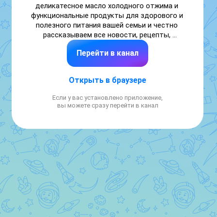
деликатесное масло холодного отжима и 
функциональные продукты для здорового и 
полезного питания вашей семьи и честно 
рассказываем все новости, рецепты, 
секреты производства, конкурсы и 
Перейти в канал
лайфхаки.

Свежесть и польза в каждой капле. Без 
консервантов, ГМО и красителей. 36 видов! 
Открыть в браузере
100% натуральное.

Если у вас установлено приложение,
https://www.biolio.ru

вы можете сразу перейти в канал
Купить:

💙 https://ozon.onelink.me/SNMZ/5t0fwiqz