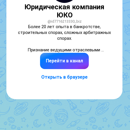
Юридическая компания
ЮКО
@id7716213330_biz
Более 20 лет опыта в банкротстве, 
строительных спорах, сложных арбитражных 
спорах.

Признание ведущими отраслевыми 
рейтингами, как лидера в арбитраже, 
Перейти в канал
банкротстве, строительных спорах и 
сделках с недвижимостью, споров в 
области промышленности, ГЧП.
Открыть в браузере