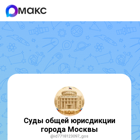
Суды общей юрисдикции
города Москвы
@id7718123097_gos