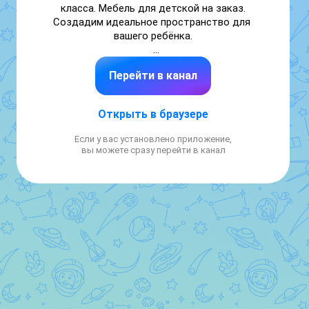
класса. Мебель для детской на заказ.

Создадим идеальное пространство для 
вашего ребёнка.

+7 495 175-88-08

Перейти в канал
+7 964 640-16-72

https://kidzoom.ru/
Открыть в браузере
Если у вас установлено приложение,
вы можете сразу перейти в канал