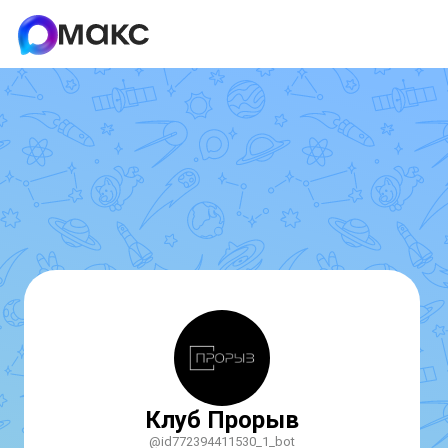
Клуб Прорыв
@id772394411530_1_bot