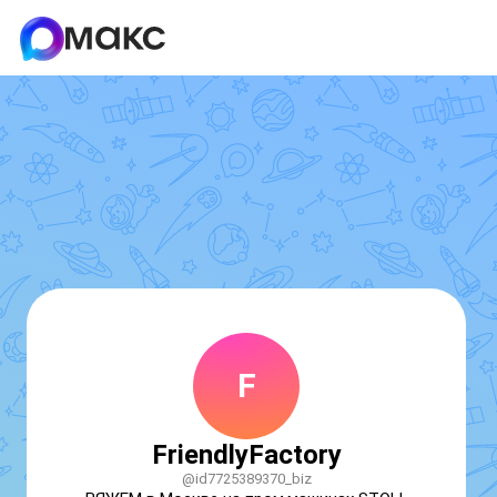
F
FriendlyFactory
@id7725389370_biz