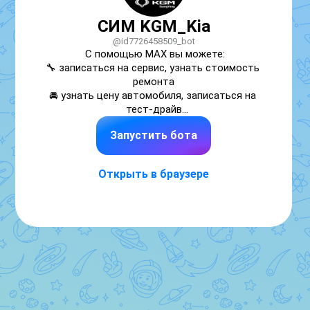
СИМ KGM_Kia
@id7726458509_bot
С помощью MAX вы можете:

🔧 записаться на сервис, узнать стоимость 
ремонта

🚘 узнать цену автомобиля, записаться на 
тест‑драйв

💰 рассчитать кредит, оформить КАСКО/
Запустить бота
ОСАГО

Быстро, удобно, в любое время!
Открыть в браузере