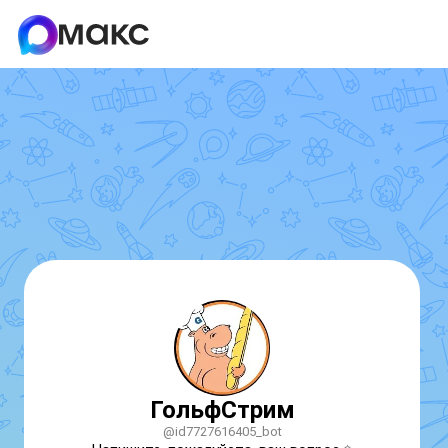
ГольфСтрим
@id7727616405_bot