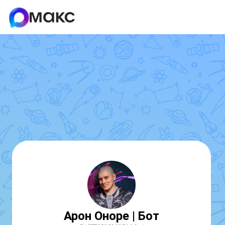
Арон Оноре | Бот