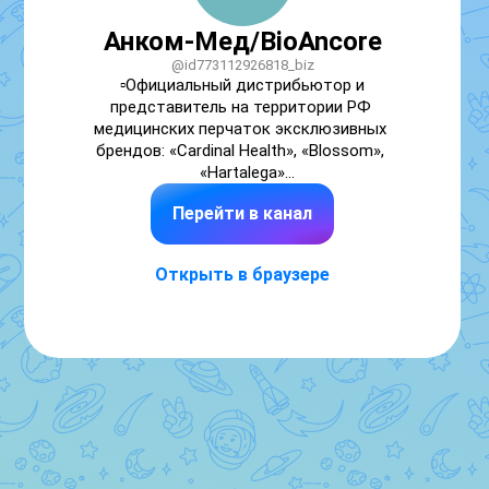
Анком-Мед/BioAncore
@id773112926818_biz
▫️Официальный дистрибьютор и 
представитель на территории РФ 
медицинских перчаток эксклюзивных 
брендов: «Cardinal Health», «Blossom», 
«Hartalega»

▫️Российский производитель медицинских 
Перейти в канал
перчаток высшего качества «BioAncore» 
(Россия).

▫️Создатели проекта «Руки под Контролем»

Открыть в браузере
▫️Член Московской торгово промышленной 
палаты

▫️Меценат благотворительно фонда 
«Операция Улыбка»

▫️Участник МОСПРОМ