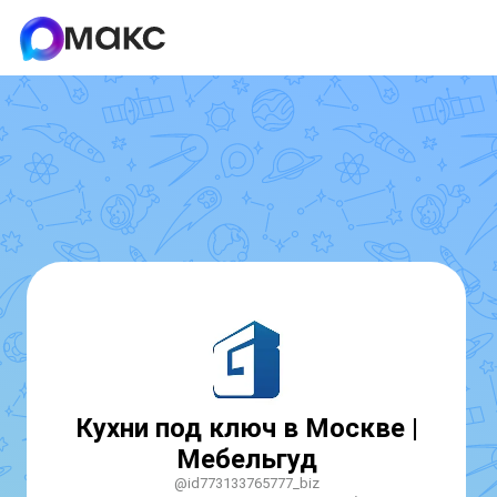
Кухни под ключ в Москве |
Мебельгуд
@id773133765777_biz