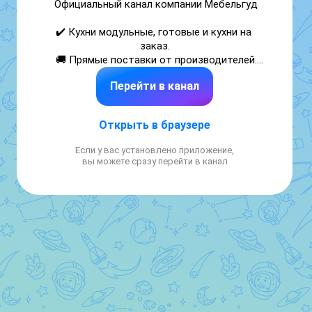
Официальный канал компании Мебельгуд

✔️ Кухни модульные, готовые и кухни на 
заказ.

 🚚 Прямые поставки от производителей.

📍 Москва и область.

Перейти в канал
📏 Замер и дизайн-проект бесплатно.

 ☎️ Дизайнер: +7(916) 919-71-75

✔️ Сайт: https://mebelgud.ru/

Открыть в браузере
• Бесплатный дизайн-проект:

Если у вас установлено приложение,
https://mebelgud.ru/design.php

вы можете сразу перейти в канал
• Готовые проекты кухонь:

https://mebelgud.ru/proekt_kukhni.php