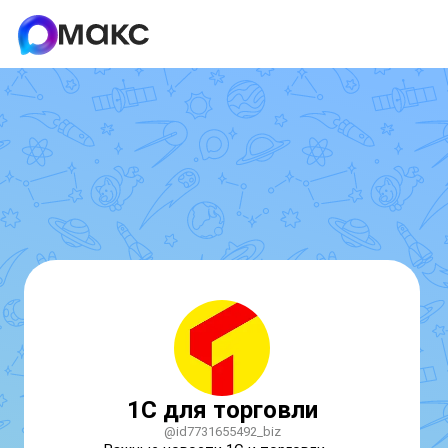
1С для торговли
@id7731655492_biz