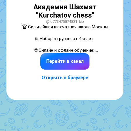
Академия Шахмат
"Kurchatov chess"
@id773475874881_biz
🏆 Сильнейшая шахматная школа Москвы 

🚸 Набор в группы от 4-х лет  

🌐 Онлайн и офлайн обучение: 
https://kurchatovchess.ru/ 

Перейти в канал
❗️По вопросам пишите:   +79670018090
Открыть в браузере