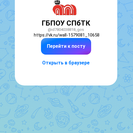
ГБПОУ СПбТК
@id7804038818_gos
https://vk.ru/wall-1579081_10658
Перейти к посту
Открыть в браузере