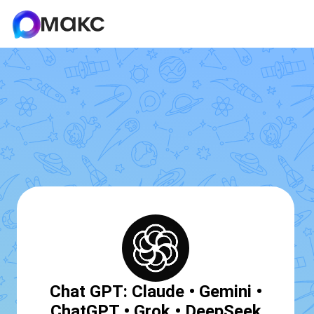
Chat GPT: Claude • Gemini •
ChatGPT • Grok • DeepSeek