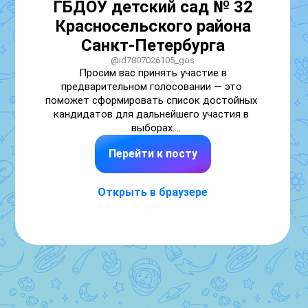
ГБДОУ детский сад № 32
Красносельского района
Санкт-Петербурга
@id7807026105_gos
Просим вас принять участие в 
предварительном голосовании — это 
поможет сформировать список достойных 
кандидатов для дальнейшего участия в 
выборах.

Перейти к посту
Порядок действий:

1. Перейдите по ссылке: https://pg.er.ru/

Открыть в браузере
2. На открывшейся странице войдите в свой 
аккаунт на «Госуслугах».

3. На открывшейся странице выберите 
«Предварительно проголосовать» (кнопка 
расположена в верхнем правом углу).

4. Если система запросит, прикрепите 