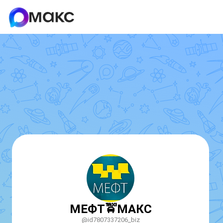
МЕФТ🚖МАКС
@id7807337206_biz